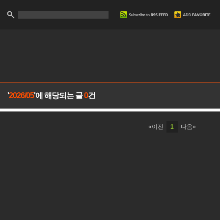
'
2026/05
'에 해당되는 글
0
건
«이전
1
다음»